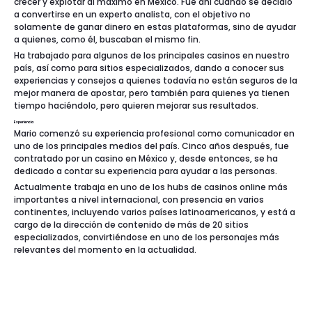
crecer y explotar al máximo en México. Fue ahí cuando se decidió
a convertirse en un experto analista, con el objetivo no
solamente de ganar dinero en estas plataformas, sino de ayudar
a quienes, como él, buscaban el mismo fin.
Ha trabajado para algunos de los principales casinos en nuestro
país, así como para sitios especializados, dando a conocer sus
experiencias y consejos a quienes todavía no están seguros de la
mejor manera de apostar, pero también para quienes ya tienen
tiempo haciéndolo, pero quieren mejorar sus resultados.
Experiencia
Mario comenzó su experiencia profesional como comunicador en
uno de los principales medios del país. Cinco años después, fue
contratado por un casino en México y, desde entonces, se ha
dedicado a contar su experiencia para ayudar a las personas.
Actualmente trabaja en uno de los hubs de casinos online más
importantes a nivel internacional, con presencia en varios
continentes, incluyendo varios países latinoamericanos, y está a
cargo de la dirección de contenido de más de 20 sitios
especializados, convirtiéndose en uno de los personajes más
relevantes del momento en la actualidad.