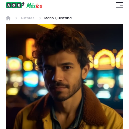
Autores
Mario Quintana