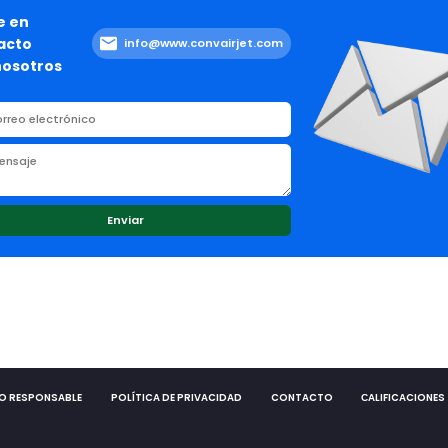
listas en el tema.
e en
acto
info@www.convairjet.com
nosotros
Enviar
O RESPONSABLE
POLÍTICA DE PRIVACIDAD
CONTACTO
СALIFICACIONES