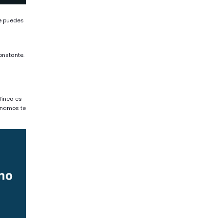
ue puedes
onstante.
línea es
onamos te