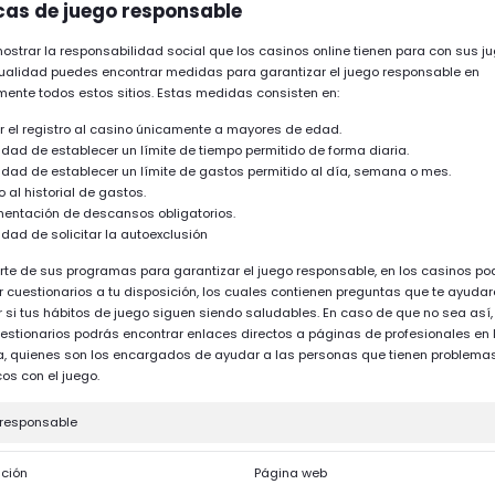
icas de juego responsable
ostrar la responsabilidad social que los casinos online tienen para con sus j
tualidad puedes encontrar medidas para garantizar el juego responsable en
mente todos estos sitios. Estas medidas consisten en:
ir el registro al casino únicamente a mayores de edad.
lidad de establecer un límite de tiempo permitido de forma diaria.
lidad de establecer un límite de gastos permitido al día, semana o mes.
 al historial de gastos.
entación de descansos obligatorios.
lidad de solicitar la autoexclusión
te de sus programas para garantizar el juego responsable, en los casinos po
 cuestionarios a tu disposición, los cuales contienen preguntas que te ayuda
r si tus hábitos de juego siguen siendo saludables. En caso de que no sea as
uestionarios podrás encontrar enlaces directos a páginas de profesionales en 
a, quienes son los encargados de ayudar a las personas que tienen problema
cos con el juego.
responsable
ción
Página web