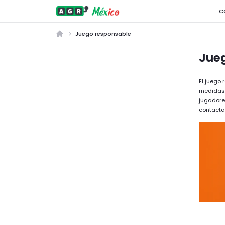
Ca
Juego responsable
Jue
El juego 
medidas 
jugadore
contacta