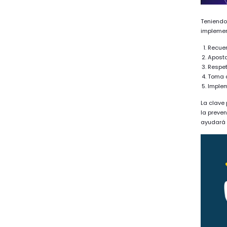
Teniendo
implemen
Recuer
Aposta
Respet
Toma d
Implem
La clave
la preve
ayudará a