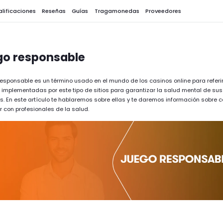
lificaciones
Reseñas
Guías
Tragamonedas
Proveedores
go responsable
responsable es un término usado en el mundo de los casinos online para referi
implementadas por este tipo de sitios para garantizar la salud mental de sus
s. En este artículo te hablaremos sobre ellas y te daremos información sobre 
r con profesionales de la salud.