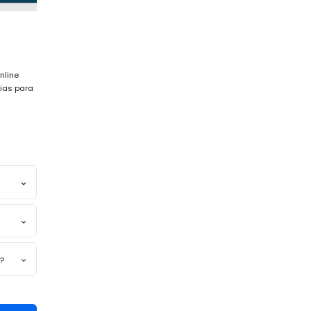
nline
rias para
blecidas
s.
y
a?
asos
ntrar
a