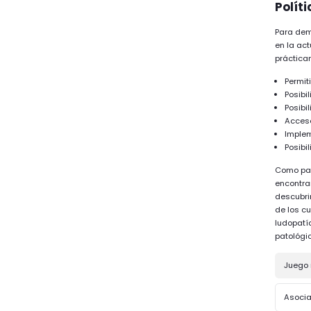
Polít
Para dem
en la ac
práctica
Permit
Posibi
Posibi
Acceso
Implem
Posibi
Como par
encontrar
descubri
de los c
ludopatí
patológi
Juego 
Asocia