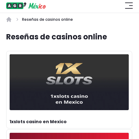
Reseñas de casinos online
Reseñas de casinos online
1xslots casino en Mexico