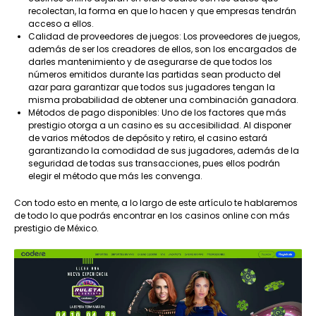
recolectan, la forma en que lo hacen y que empresas tendrán
acceso a ellos.
Calidad de proveedores de juegos: Los proveedores de juegos,
además de ser los creadores de ellos, son los encargados de
darles mantenimiento y de asegurarse de que todos los
números emitidos durante las partidas sean producto del
azar para garantizar que todos sus jugadores tengan la
misma probabilidad de obtener una combinación ganadora.
Métodos de pago disponibles: Uno de los factores que más
prestigio otorga a un casino es su accesibilidad. Al disponer
de varios métodos de depósito y retiro, el casino estará
garantizando la comodidad de sus jugadores, además de la
seguridad de todas sus transacciones, pues ellos podrán
elegir el método que más les convenga.
Con todo esto en mente, a lo largo de este artículo te hablaremos
de todo lo que podrás encontrar en los casinos online con más
prestigio de México.