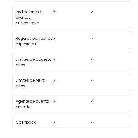
Invitaciones a
X
✓
eventos
presenciales
Regalos por fechas
X
✓
especiales
Límites de apuesta
X
✓
altos
Límites de retiro
X
✓
altos
Agente de cuenta
X
✓
privado
Cashback
X
✓