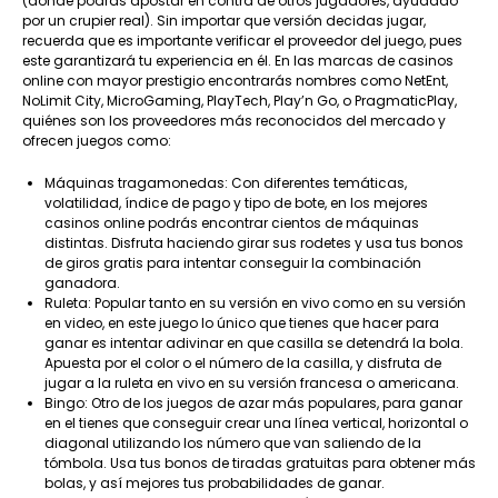
(donde podrás apostar en contra de otros jugadores, ayudado
por un crupier real). Sin importar que versión decidas jugar,
recuerda que es importante verificar el proveedor del juego, pues
este garantizará tu experiencia en él. En las marcas de casinos
online con mayor prestigio encontrarás nombres como NetEnt,
NoLimit City, MicroGaming, PlayTech, Play’n Go, o PragmaticPlay,
quiénes son los proveedores más reconocidos del mercado y
ofrecen juegos como:
Máquinas tragamonedas: Con diferentes temáticas,
volatilidad, índice de pago y tipo de bote, en los mejores
casinos online podrás encontrar cientos de máquinas
distintas. Disfruta haciendo girar sus rodetes y usa tus bonos
de giros gratis para intentar conseguir la combinación
ganadora.
Ruleta: Popular tanto en su versión en vivo como en su versión
en video, en este juego lo único que tienes que hacer para
ganar es intentar adivinar en que casilla se detendrá la bola.
Apuesta por el color o el número de la casilla, y disfruta de
jugar a la ruleta en vivo en su versión francesa o americana.
Bingo: Otro de los juegos de azar más populares, para ganar
en el tienes que conseguir crear una línea vertical, horizontal o
diagonal utilizando los número que van saliendo de la
tómbola. Usa tus bonos de tiradas gratuitas para obtener más
bolas, y así mejores tus probabilidades de ganar.