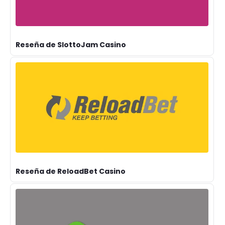
Reseña de SlottoJam Casino
Reseña de ReloadBet Casino