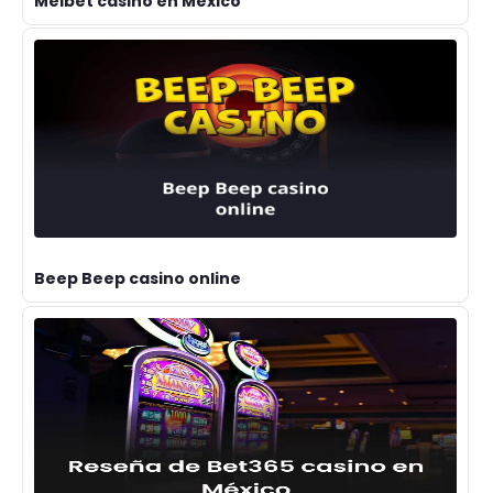
Melbet casino en Mexico
Beep Beep casino online