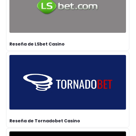
Reseña de LSbet Casino
Reseña de Tornadobet Casino