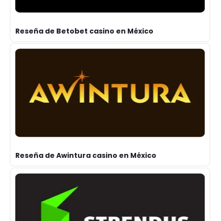
Reseña de Betobet casino en México
Reseña de Awintura casino en México