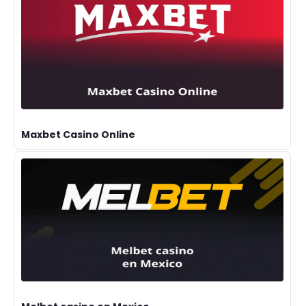
Maxbet Casino Online