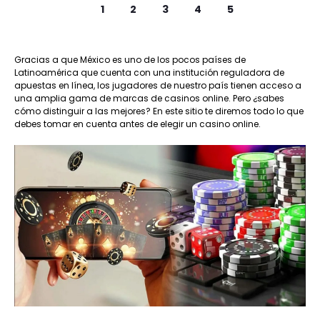
1
2
3
4
5
Gracias a que México es uno de los pocos países de
Latinoamérica que cuenta con una institución reguladora de
apuestas en línea, los jugadores de nuestro país tienen acceso a
una amplia gama de marcas de casinos online. Pero ¿sabes
cómo distinguir a las mejores? En este sitio te diremos todo lo que
debes tomar en cuenta antes de elegir un casino online.