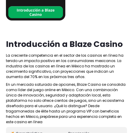
Introducción a Blaze Casino
La creciente competencia en el sector de los casinos en línea ha
tenido un impacto positivo en los consumidores mexicanos. La
industria de los casinos en línea en México ha mostrado un
crecimiento significativo, con proyecciones que indican un
aumento del 70% en los próximos tres años.
En un mercado saturado de opciones,
Blaze Casino
se consolida
como líder del juego online en México. Con una combinación
única de innovación, seguridad y adaptación local, esta
plataforma no solo ofrece cientos de juegos, sino un ecosistema
diseñado para el usuario. ¿Qué lo distingue? Desde
tragamonedas de élite hasta un programa VIP con beneficios
hechos en México, prepárese para una experiencia completa en
este casino en línea