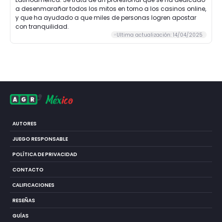
a desenmarañar todos los mitos en torno a los casinos online,
y que ha ayudado a que miles de personas logren apostar
con tranquilidad.
Ultima actualización: 14/04/2025
AUTORES
JUEGO RESPONSABLE
POLÍTICA DE PRIVACIDAD
CONTACTO
СALIFICACIONES
RESEÑAS
GUÍAS