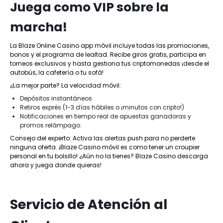
Juega como VIP sobre la
marcha!
La Blaze Online Casino app móvil incluye todas las promociones,
bonos y el programa de lealtad. Recibe giros gratis, participa en
torneos exclusivos y hasta gestiona tus criptomonedas ¡desde el
autobús, la cafetería o tu sofá!
¿La mejor parte? La velocidad móvil:
Depósitos instantáneos
Retiros exprés (1-3 días hábiles o ¡minutos con cripto!)
Notificaciones en tiempo real de apuestas ganadoras y
promos relámpago.
Consejo del experto: Activa las alertas push para no perderte
ninguna oferta. ¡Blaze Casino móvil es como tener un croupier
personal en tu bolsillo! ¿Aún no la tienes?
Blaze Casino descarga
ahora y juega donde quieras!
Servicio de Atención al