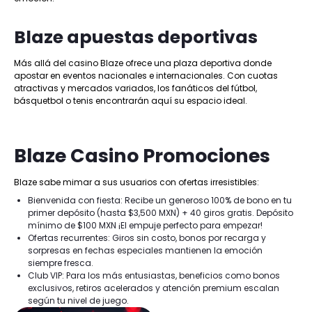
Blaze apuestas deportivas
Más allá del casino Blaze ofrece una plaza deportiva donde
apostar en eventos nacionales e internacionales. Con cuotas
atractivas y mercados variados, los fanáticos del fútbol,
básquetbol o tenis encontrarán aquí su espacio ideal.
Blaze Casino Promociones
Blaze sabe mimar a sus usuarios con ofertas irresistibles:
Bienvenida con fiesta: Recibe un generoso 100% de bono en tu
primer depósito (hasta $3,500 MXN) + 40 giros gratis. Depósito
mínimo de $100 MXN ¡El empuje perfecto para empezar!
Ofertas recurrentes: Giros sin costo, bonos por recarga y
sorpresas en fechas especiales mantienen la emoción
siempre fresca.
Club VIP: Para los más entusiastas, beneficios como bonos
exclusivos, retiros acelerados y atención premium escalan
según tu nivel de juego.