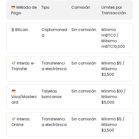
Método de
Tipo
Comisión
Límites por
Pago
Transacción
₿ Bitcoin
Criptomoned
Sin comisión
Mínimo
a
mBTC0 /
Máximo
mBTC10,000
Interac e-
Transferenci
Sin comisión
Mínimo $5 /
Transfer
a electrónica
Máximo
$2,500
Tarjetas
Sin comisión
Mínimo $10 /
Visa/Masterc
bancarias
Máximo
ard
$5,000
Interac
Transferenci
Sin comisión
Mínimo $5 /
Online
a electrónica
Máximo
$2,500