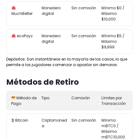
Monedero
Sin comisión
Mínimo $0 /
MuchBetter
digital
Máximo
$10,000
ecoPayz
Monedero
Sin comisión
Mínimo $5 /
digital
Máximo
$9,999
Depósitos: Son instantáneos en la mayoría de los casos, lo que
permite a los jugadores comenzar a apostar sin demoras.
Métodos de Retiro
Método de
Tipo
Comisión
Límites por
Pago
Transacción
₿ Bitcoin
Criptomoned
Sin comisión
Mínimo
a
mBTC0 /
Máximo
mBTC10,000