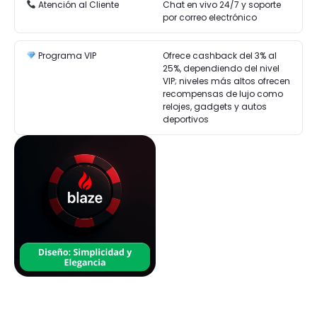
Atención al Cliente
Chat en vivo 24/7 y soporte
por correo electrónico
Programa VIP
Ofrece cashback del 3% al
25%, dependiendo del nivel
VIP; niveles más altos ofrecen
recompensas de lujo como
relojes, gadgets y autos
deportivos