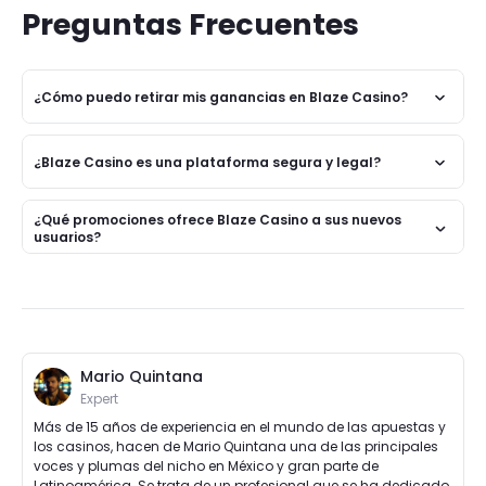
Preguntas Frecuentes
¿Cómo puedo retirar mis ganancias en Blaze Casino?
Blaze Casino es confiable, para retirar tus ganancias,
¿Blaze Casino es una plataforma segura y legal?
debes iniciar sesión en tu cuenta, dirigirte a la sección
de "Retiros" y seleccionar el método de pago de tu
Sí, Blaze Casino en linea opera bajo una licencia de
preferencia. Es importante asegurarse de que la
¿Qué promociones ofrece Blaze Casino a sus nuevos
juego emitida por el Gobierno de Curazao, lo que
usuarios?
cuenta o método seleccionado esté a tu nombre para
garantiza prácticas transparentes y reguladas.
garantizar la seguridad de la transacción.
Blaze Casino cuenta con un atractivo bono de
Además, la plataforma utiliza tecnología de
bienvenida que consiste en un bono del 100% hasta
encriptación SSL para proteger los datos y
$3,500 MXN más 40 giros gratis en juegos exclusivos de
transacciones de los jugadores.
Casino Online Blaze. Además, la plataforma ofrece
promociones regulares y un programa VIP para
Mario Quintana
jugadores frecuentes.
Expert
Más de 15 años de experiencia en el mundo de las apuestas y
los casinos, hacen de Mario Quintana una de las principales
voces y plumas del nicho en México y gran parte de
Latinoamérica. Se trata de un profesional que se ha dedicado