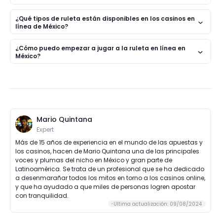
una experiencia más realista y envolvente. Los
Gobernación (SEGOB) o licencias internacionales
Sí, muchos casinos en línea en México ofrecen
jugadores pueden interactuar en tiempo real con
reconocidas. Además, estos casinos implementan
¿Qué tipos de ruleta están disponibles en los casinos en
versiones gratuitas de la ruleta. Jugar a la ruleta gratis
línea de México?
crupieres y otros jugadores, lo que añade un elemento
medidas de seguridad y encriptación para proteger la
permite a los jugadores practicar y familiarizarse con
social al juego. Además, muchas plataformas ofrecen
información de los usuarios.
En los casinos en línea de México, puedes encontrar
las reglas y estrategias del juego sin arriesgar su
variantes innovadoras como Lightning Roulette o
¿Cómo puedo empezar a jugar a la ruleta en línea en
varias versiones de la ruleta, incluyendo la ruleta
México?
dinero. Esta opción es ideal tanto para principiantes
Quantum Roulette, que incluyen multiplicadores de
europea, la ruleta francesa y la ruleta americana.
que quieren aprender sin presión financiera como
hasta 500x para aumentar las posibilidades de ganar.
Para empezar a jugar a la ruleta en línea en México,
Cada una de estas versiones tiene sus propias reglas y
para jugadores experimentados que buscan
primero debes registrarte en el casino en línea de tu
características. Por ejemplo, la ruleta europea y
perfeccionar sus habilidades.
elección. Muchos casinos ofrecen bonos de
francesa ofrecen mejores probabilidades para los
bienvenida y giros gratis al registrarte. Luego,
jugadores en comparación con la ruleta americana,
selecciona la variante de ruleta que prefieras y
que tiene una casilla adicional de doble cero.
Mario Quintana
comienza a jugar. Asegúrate de leer los términos y
Expert
condiciones de cada casino y aprovechar las
Más de 15 años de experiencia en el mundo de las apuestas y
promociones y bonos disponibles para maximizar tu
los casinos, hacen de Mario Quintana una de las principales
experiencia de juego.
voces y plumas del nicho en México y gran parte de
Latinoamérica. Se trata de un profesional que se ha dedicado
a desenmarañar todos los mitos en torno a los casinos online,
y que ha ayudado a que miles de personas logren apostar
con tranquilidad.
Ultima actualización: 09/08/2024