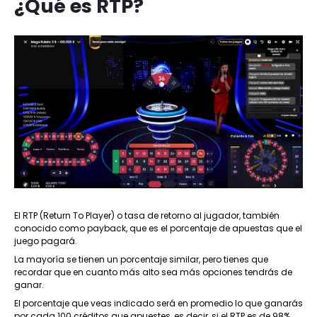
¿Qué es RTP?
El RTP (Return To Player) o tasa de retorno al jugador, también
conocido como payback, que es el porcentaje de apuestas que el
juego pagará.
La mayoría se tienen un porcentaje similar, pero tienes que
recordar que en cuanto más alto sea más opciones tendrás de
ganar.
El porcentaje que veas indicado será en promedio lo que ganarás
por cada 100 créditos que apuestes, es decir, si el RTP es de 98%