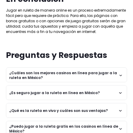
Jugar en ruleta de manera online es un proceso extremadamente
fácil pero que requiere de práctica. Para ello, las páginas con
bonos gratuitos o con opciones de juego gratuitas serán de gran
utilidad; cuida tus apuestas y empieza a jugar con aquella que
encuentres más a fin a tu navegación en internet.
Preguntas y Respuestas
¿Cuáles son los mejores casinos en línea para jugar a la
ruleta en México?
Algunos de los mejores casinos en línea para jugar a la
¿Es seguro jugar a la ruleta en línea en México?
ruleta en México incluyen Betway, Codere, 888 Casino,
Leovegas, Spin Casino, Jackpot City, Betsson, Novibet,
Sí, es seguro jugar a la ruleta en línea en México
Europa Casino y Mr. Bet. Estos casinos ofrecen una
¿Qué es la ruleta en vivo y cuáles son sus ventajas?
siempre y cuando elijas casinos con licencias y
amplia variedad de opciones de ruleta, tanto en la
regulaciones adecuadas. Muchos de los casinos
modalidad tradicional como en vivo, y atractivos
La ruleta en vivo es una modalidad de ruleta en línea
recomendados en el artículo, como Betway, Codere y
¿Puedo jugar a la ruleta gratis en los casinos en línea de
bonos de bienvenida para nuevos jugadores.
que utiliza herramientas de streaming para ofrecer
México?
888 Casino, cuentan con permisos de la Secretaría de