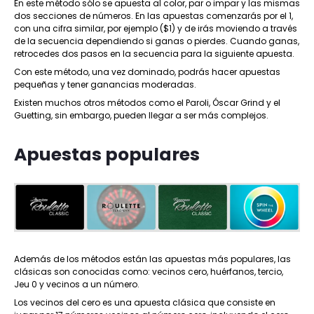
En este método sólo se apuesta al color, par o impar y las mismas
dos secciones de números. En las apuestas comenzarás por el 1,
con una cifra similar, por ejemplo ($1) y de irás moviendo a través
de la secuencia dependiendo si ganas o pierdes. Cuando ganas,
retrocedes dos pasos en la secuencia para la siguiente apuesta.
Con este método, una vez dominado, podrás hacer apuestas
pequeñas y tener ganancias moderadas.
Existen muchos otros métodos como el Paroli, Óscar Grind y el
Guetting, sin embargo, pueden llegar a ser más complejos.
Apuestas populares
Además de los métodos están las apuestas más populares, las
clásicas son conocidas como: vecinos cero, huérfanos, tercio,
Jeu 0 y vecinos a un número.
Los vecinos del cero es una apuesta clásica que consiste en