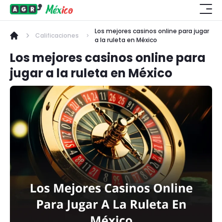
Los mejores casinos online para jugar
Calificaciones
a la ruleta en México
Los mejores casinos online para
jugar a la ruleta en México