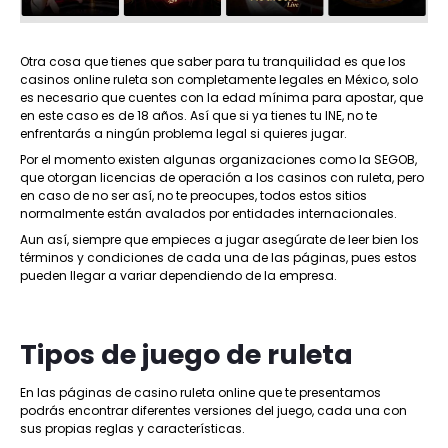
Otra cosa que tienes que saber para tu tranquilidad es que los
casinos online ruleta son completamente legales en México, solo
es necesario que cuentes con la edad mínima para apostar, que
en este caso es de 18 años. Así que si ya tienes tu INE, no te
enfrentarás a ningún problema legal si quieres jugar.
Por el momento existen algunas organizaciones como la SEGOB,
que otorgan licencias de operación a los casinos con ruleta, pero
en caso de no ser así, no te preocupes, todos estos sitios
normalmente están avalados por entidades internacionales.
Aun así, siempre que empieces a jugar asegúrate de leer bien los
términos y condiciones de cada una de las páginas, pues estos
pueden llegar a variar dependiendo de la empresa.
Tipos de juego de ruleta
En las páginas de casino ruleta online que te presentamos
podrás encontrar diferentes versiones del juego, cada una con
sus propias reglas y características.