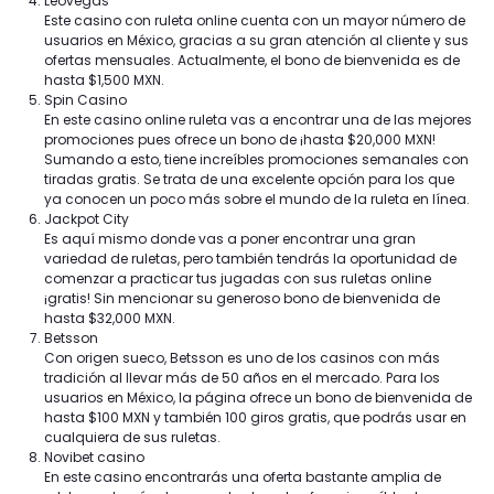
Leovegas
Este casino con ruleta online cuenta con un mayor número de
usuarios en México, gracias a su gran atención al cliente y sus
ofertas mensuales. Actualmente, el bono de bienvenida es de
hasta $1,500 MXN.
Spin Casino
En este casino online ruleta vas a encontrar una de las mejores
promociones pues ofrece un bono de ¡hasta $20,000 MXN!
Sumando a esto, tiene increíbles promociones semanales con
tiradas gratis. Se trata de una excelente opción para los que
ya conocen un poco más sobre el mundo de la ruleta en línea.
Jackpot City
Es aquí mismo donde vas a poner encontrar una gran
variedad de ruletas, pero también tendrás la oportunidad de
comenzar a practicar tus jugadas con sus ruletas online
¡gratis! Sin mencionar su generoso bono de bienvenida de
hasta $32,000 MXN.
Betsson
Con origen sueco, Betsson es uno de los casinos con más
tradición al llevar más de 50 años en el mercado. Para los
usuarios en México, la página ofrece un bono de bienvenida de
hasta $100 MXN y también 100 giros gratis, que podrás usar en
cualquiera de sus ruletas.
Novibet casino
En este casino encontrarás una oferta bastante amplia de