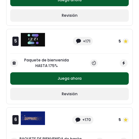
Revisión
5
+171
5
Paquete de bienvenida
HASTA 175%
Juega ahora
Revisión
6
+170
5
PAQUETE DE BIENVENIDA de hasta